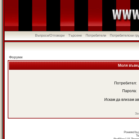
Въпроси/Отговори
Търсене
Потребители
Потребителски гр
Форуми
Моля въвед
Потребител:
Парола:
Искам да влизам а
За
Powered by
Tr
RedSilver 1.01 Them