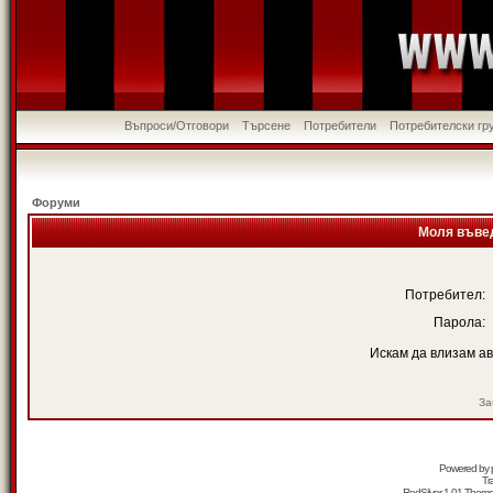
Въпроси/Отговори
Търсене
Потребители
Потребителски гр
Форуми
Моля въвед
Потребител:
Парола:
Искам да влизам а
За
Powered by
Tr
RedSilver 1.01 Them