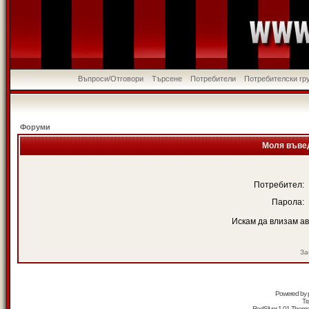
Въпроси/Отговори
Търсене
Потребители
Потребителски гр
Форуми
Моля въвед
Потребител:
Парола:
Искам да влизам а
За
Powered by
Tr
RedSilver 1.01 Them