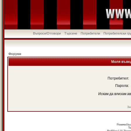
Въпроси/Отговори
Търсене
Потребители
Потребителски гр
Форуми
Моля въвед
Потребител:
Парола:
Искам да влизам а
За
Powered by
Tr
RedSilver 1.01 Them