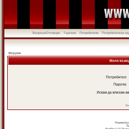
Въпроси/Отговори
Търсене
Потребители
Потребителски гр
Форуми
Моля въвед
Потребител:
Парола:
Искам да влизам а
За
Powered by
Tr
RedSilver 1.01 Them