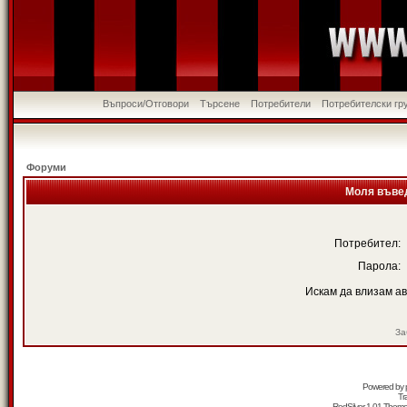
Въпроси/Отговори
Търсене
Потребители
Потребителски гр
Форуми
Моля въвед
Потребител:
Парола:
Искам да влизам а
За
Powered by
Tr
RedSilver 1.01 Them