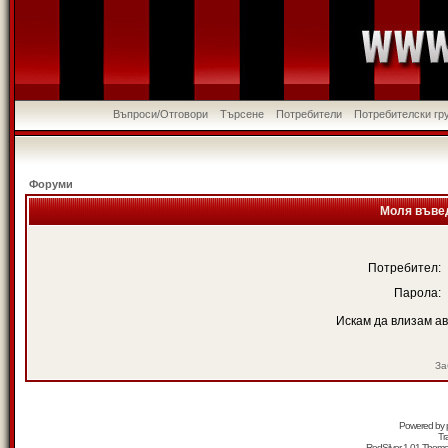
Въпроси/Отговори
Търсене
Потребители
Потребителски гр
Форуми
Моля въвед
Потребител:
Парола:
Искам да влизам а
За
Powered by
Tr
RedSilver 1.01 Them