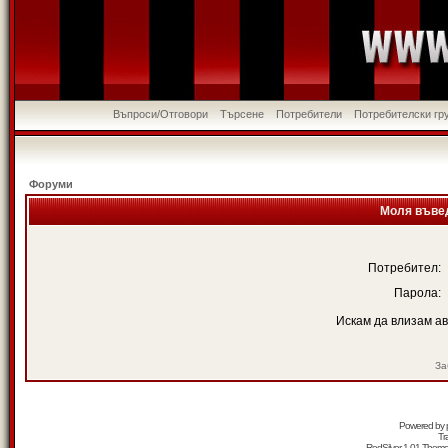
Въпроси/Отговори
Търсене
Потребители
Потребителски гр
Форуми
Моля въвед
Потребител:
Парола:
Искам да влизам а
За
Powered by
Tr
RedSilver 1.01 Them