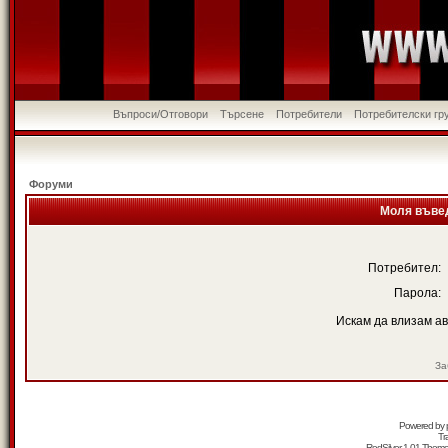
Въпроси/Отговори
Търсене
Потребители
Потребителски гр
Форуми
Моля въвед
Потребител:
Парола:
Искам да влизам а
За
Powered by
Tr
RedSilver 1.01 Them