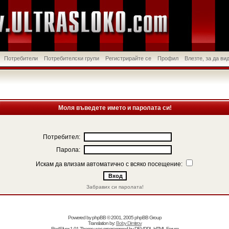
Потребители
Потребителски групи
Регистрирайте се
Профил
Влезте, за да в
Моля въведете името и паролата си!
Потребител:
Парола:
Искам да влизам автоматично с всяко посещение:
Забравих си паролата!
Powered by
phpBB
© 2001, 2005 phpBB Group
Translation by:
Boby Dimitrov
RedSilver 1.01 Theme was programmed by
DEVPPL
HTML Forum