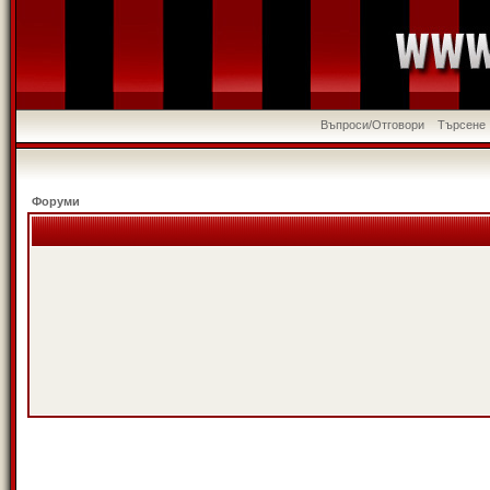
Въпроси/Отговори
Търсене
Форуми