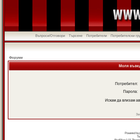
Въпроси/Отговори
Търсене
Потребители
Потребителски гр
Форуми
Моля въвед
Потребител:
Парола:
Искам да влизам а
За
Powered by
Tr
RedSilver 1.01 Them