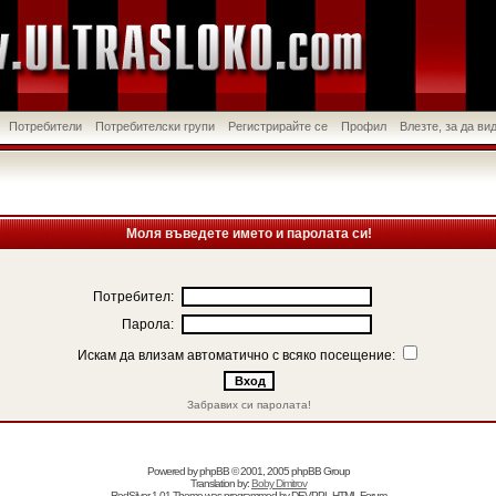
Потребители
Потребителски групи
Регистрирайте се
Профил
Влезте, за да в
Моля въведете името и паролата си!
Потребител:
Парола:
Искам да влизам автоматично с всяко посещение:
Забравих си паролата!
Powered by
phpBB
© 2001, 2005 phpBB Group
Translation by:
Boby Dimitrov
RedSilver 1.01 Theme was programmed by
DEVPPL
HTML Forum