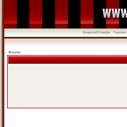
Въпроси/Отговори
Търсене
Форуми