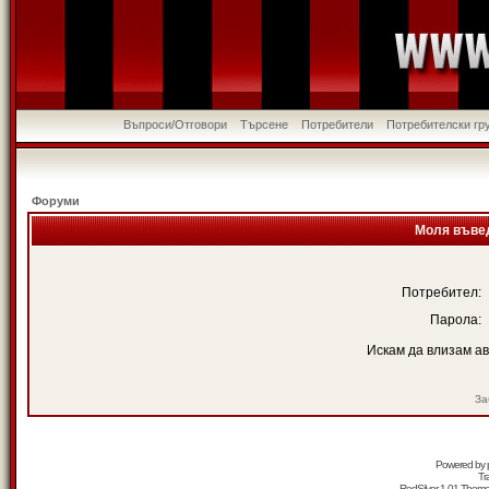
Въпроси/Отговори
Търсене
Потребители
Потребителски гр
Форуми
Моля въвед
Потребител:
Парола:
Искам да влизам а
За
Powered by
Tr
RedSilver 1.01 Them