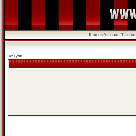
Въпроси/Отговори
Търсене
Форуми