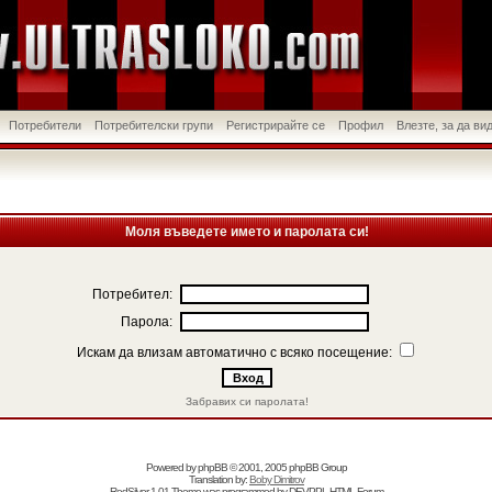
Потребители
Потребителски групи
Регистрирайте се
Профил
Влезте, за да в
Моля въведете името и паролата си!
Потребител:
Парола:
Искам да влизам автоматично с всяко посещение:
Забравих си паролата!
Powered by
phpBB
© 2001, 2005 phpBB Group
Translation by:
Boby Dimitrov
RedSilver 1.01 Theme was programmed by
DEVPPL
HTML Forum