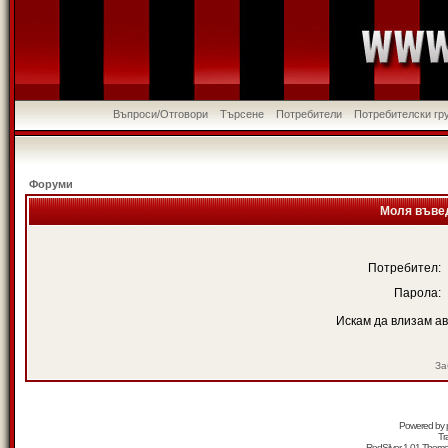
Въпроси/Отговори
Търсене
Потребители
Потребителски гр
Форуми
Моля въвед
Потребител:
Парола:
Искам да влизам а
За
Powered by
Tr
RedSilver 1.01 Them