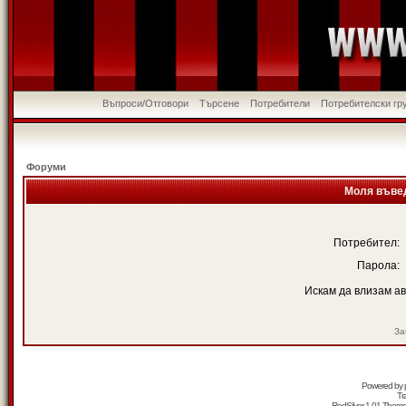
Въпроси/Отговори
Търсене
Потребители
Потребителски гр
Форуми
Моля въвед
Потребител:
Парола:
Искам да влизам а
За
Powered by
Tr
RedSilver 1.01 Them