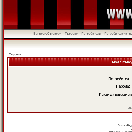
Въпроси/Отговори
Търсене
Потребители
Потребителски гр
Форуми
Моля въвед
Потребител:
Парола:
Искам да влизам а
За
Powered by
Tr
RedSilver 1.01 Them