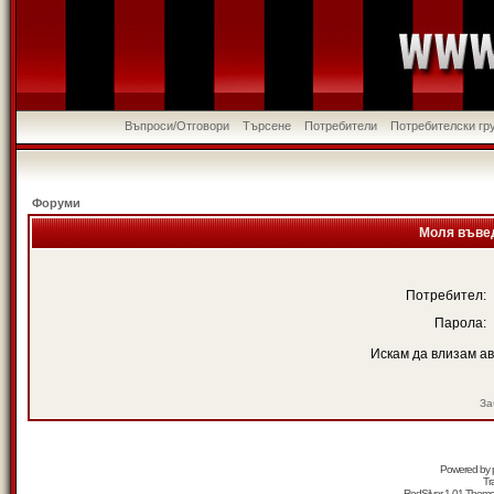
Въпроси/Отговори
Търсене
Потребители
Потребителски гр
Форуми
Моля въвед
Потребител:
Парола:
Искам да влизам а
За
Powered by
Tr
RedSilver 1.01 Them