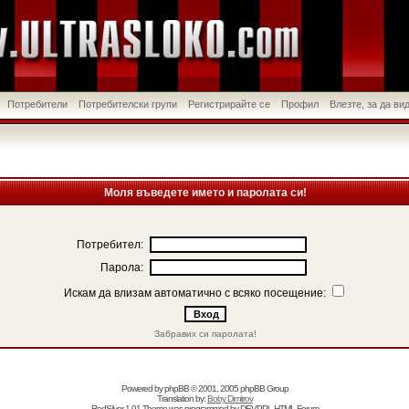
Потребители
Потребителски групи
Регистрирайте се
Профил
Влезте, за да в
Моля въведете името и паролата си!
Потребител:
Парола:
Искам да влизам автоматично с всяко посещение:
Забравих си паролата!
Powered by
phpBB
© 2001, 2005 phpBB Group
Translation by:
Boby Dimitrov
RedSilver 1.01 Theme was programmed by
DEVPPL
HTML Forum