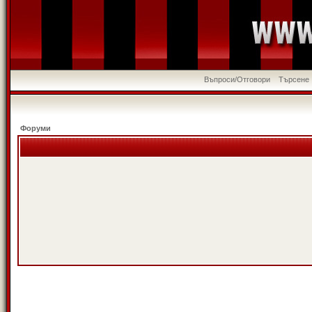
Въпроси/Отговори
Търсене
Форуми