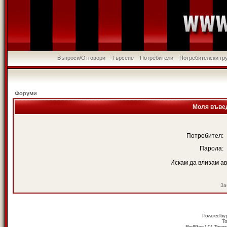
Въпроси/Отговори
Търсене
Потребители
Потребителски гр
Форуми
Моля въвед
Потребител:
Парола:
Искам да влизам а
За
Powered by
Tr
RedSilver 1.01 Them