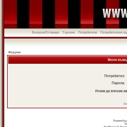
Въпроси/Отговори
Търсене
Потребители
Потребителски гр
Форуми
Моля въвед
Потребител:
Парола:
Искам да влизам а
За
Powered by
Tr
RedSilver 1.01 Them