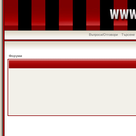
Въпроси/Отговори
Търсене
Форуми