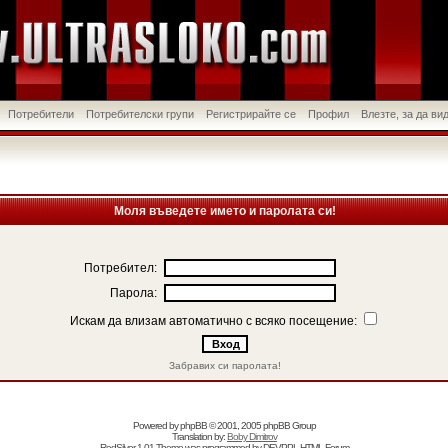
Потребители
Потребителски групи
Регистрирайте се
Профил
Влезте, за да в
Моля въведете името и паролата си!
Потребител:
Парола:
Искам да влизам автоматично с всяко посещение:
Забравих си паролата!
Powered by
phpBB
© 2001, 2005 phpBB Group
Translation by:
Boby Dimitrov
RedSilver 1.01 Theme was programmed by
DEVPPL
HTML Forum