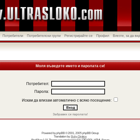
Потребители
Потребителски групи
Регистрирайте се
Профил
Влезте, за да в
Моля въведете името и паролата си!
Потребител:
Парола:
Искам да влизам автоматично с всяко посещение:
Забравих си паролата!
Powered by
phpBB
© 2001, 2005 phpBB Group
Translation by:
Boby Dimitrov
RedSilver 1.01 Theme was programmed by
DEVPPL
HTML Forum