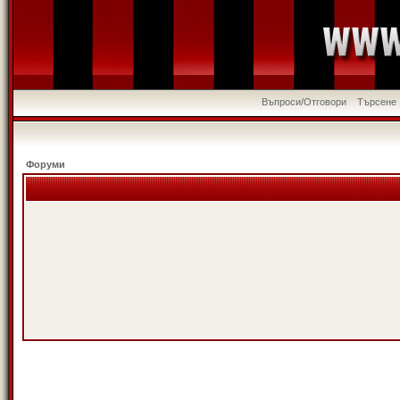
Въпроси/Отговори
Търсене
Форуми