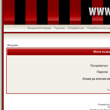
Въпроси/Отговори
Търсене
Потребители
Потребителски гр
Форуми
Моля въвед
Потребител:
Парола:
Искам да влизам а
За
Powered by
Tr
RedSilver 1.01 Them