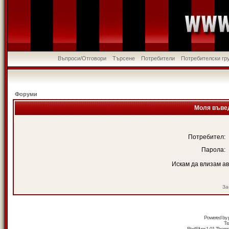
Въпроси/Отговори
Търсене
Потребители
Потребителски гр
Форуми
Моля въвед
Потребител:
Парола:
Искам да влизам а
За
Powered by
Tr
RedSilver 1.01 Them