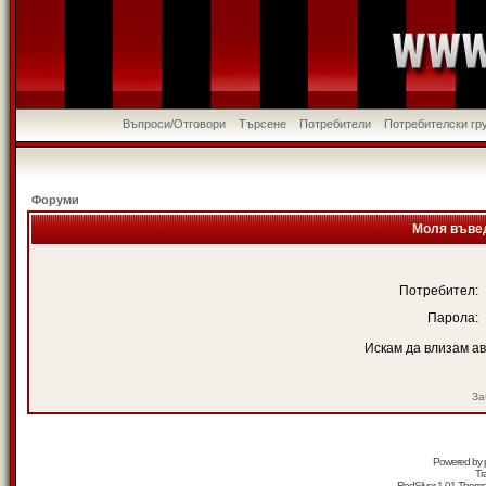
Въпроси/Отговори
Търсене
Потребители
Потребителски гр
Форуми
Моля въвед
Потребител:
Парола:
Искам да влизам а
За
Powered by
Tr
RedSilver 1.01 Them