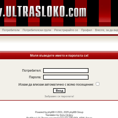
Потребители
Потребителски групи
Регистрирайте се
Профил
Влезте, за да в
Моля въведете името и паролата си!
Потребител:
Парола:
Искам да влизам автоматично с всяко посещение:
Забравих си паролата!
Powered by
phpBB
© 2001, 2005 phpBB Group
Translation by:
Boby Dimitrov
RedSilver 1.01 Theme was programmed by
DEVPPL
HTML Forum