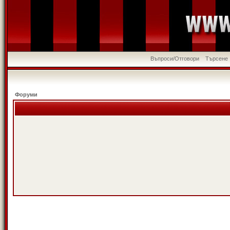
Въпроси/Отговори
Търсене
Форуми