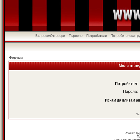
Въпроси/Отговори
Търсене
Потребители
Потребителски гр
Форуми
Моля въвед
Потребител:
Парола:
Искам да влизам а
За
Powered by
Tr
RedSilver 1.01 Them