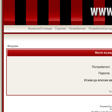
Въпроси/Отговори
Търсене
Потребители
Потребителски гр
Форуми
Моля въвед
Потребител:
Парола:
Искам да влизам а
За
Powered by
Tr
RedSilver 1.01 Them