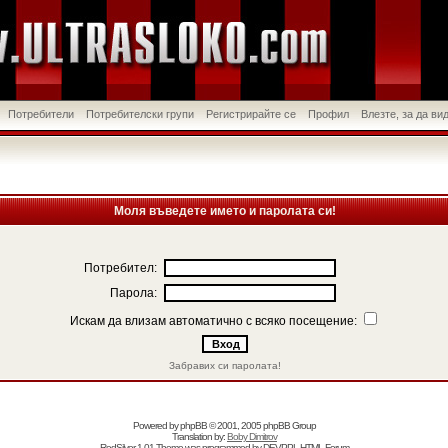
Потребители
Потребителски групи
Регистрирайте се
Профил
Влезте, за да в
Моля въведете името и паролата си!
Потребител:
Парола:
Искам да влизам автоматично с всяко посещение:
Забравих си паролата!
Powered by
phpBB
© 2001, 2005 phpBB Group
Translation by:
Boby Dimitrov
RedSilver 1.01 Theme was programmed by
DEVPPL
HTML Forum