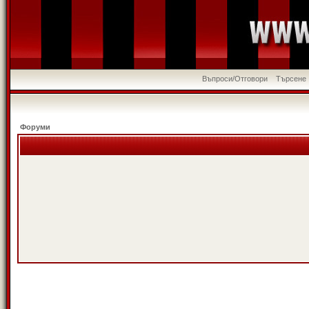
Въпроси/Отговори
Търсене
Форуми