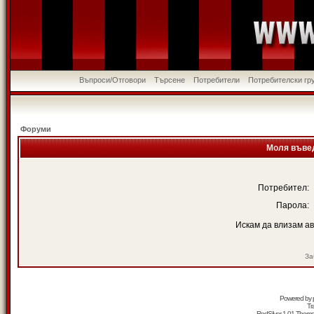
Въпроси/Отговори
Търсене
Потребители
Потребителски гр
Форуми
Моля въвед
Потребител:
Парола:
Искам да влизам а
За
Powered by
Tr
RedSilver 1.01 Them