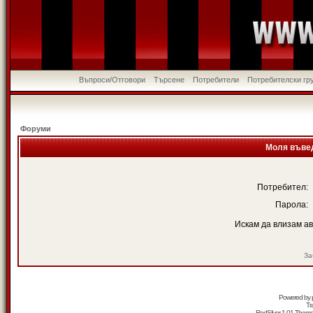
Въпроси/Отговори
Търсене
Потребители
Потребителски гр
Форуми
Моля въвед
Потребител:
Парола:
Искам да влизам а
За
Powered by
Tr
RedSilver 1.01 Them