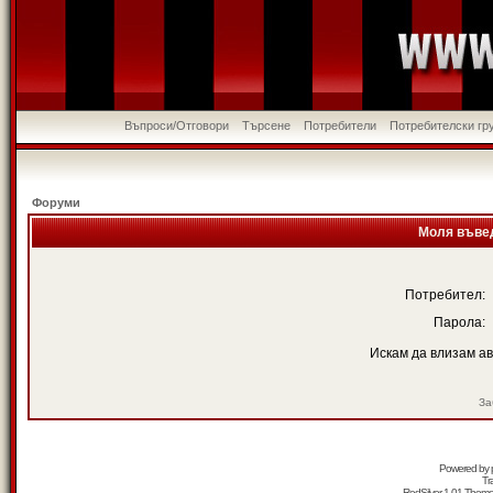
Въпроси/Отговори
Търсене
Потребители
Потребителски гр
Форуми
Моля въвед
Потребител:
Парола:
Искам да влизам а
За
Powered by
Tr
RedSilver 1.01 Them