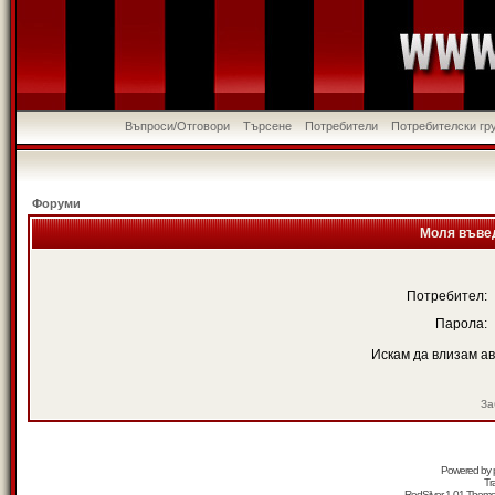
Въпроси/Отговори
Търсене
Потребители
Потребителски гр
Форуми
Моля въвед
Потребител:
Парола:
Искам да влизам а
За
Powered by
Tr
RedSilver 1.01 Them