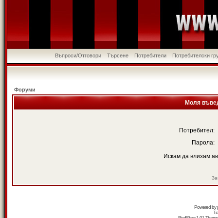
Въпроси/Отговори
Търсене
Потребители
Потребителски гр
Форуми
Моля въвед
Потребител:
Парола:
Искам да влизам а
За
Powered by
Tr
RedSilver 1.01 Them