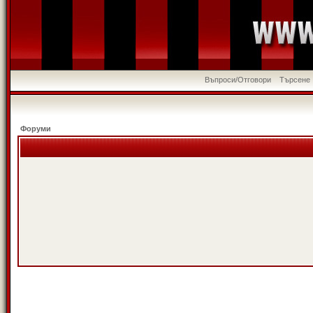
Въпроси/Отговори
Търсене
Форуми