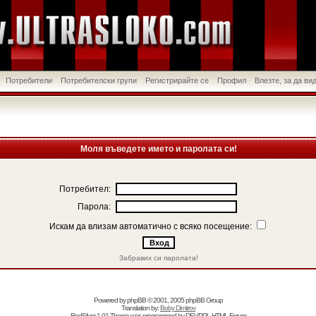
Потребители
Потребителски групи
Регистрирайте се
Профил
Влезте, за да в
Моля въведете името и паролата си!
Потребител:
Парола:
Искам да влизам автоматично с всяко посещение:
Забравих си паролата!
Powered by
phpBB
© 2001, 2005 phpBB Group
Translation by:
Boby Dimitrov
RedSilver 1.01 Theme was programmed by
DEVPPL
HTML Forum