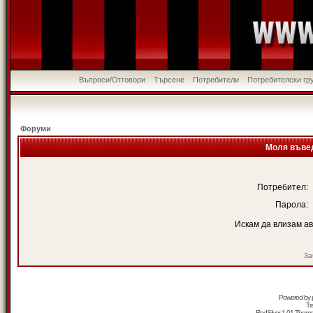
Въпроси/Отговори
Търсене
Потребители
Потребителски гр
Форуми
Моля въвед
Потребител:
Парола:
Искам да влизам а
За
Powered by
Tr
RedSilver 1.01 Them