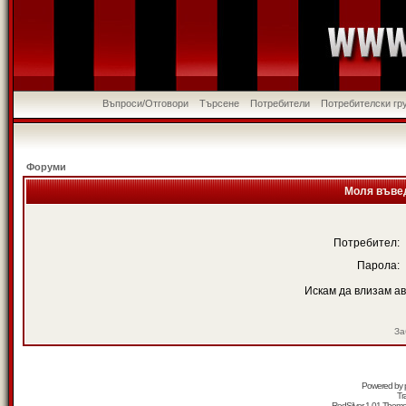
Въпроси/Отговори
Търсене
Потребители
Потребителски гр
Форуми
Моля въвед
Потребител:
Парола:
Искам да влизам а
За
Powered by
Tr
RedSilver 1.01 Them