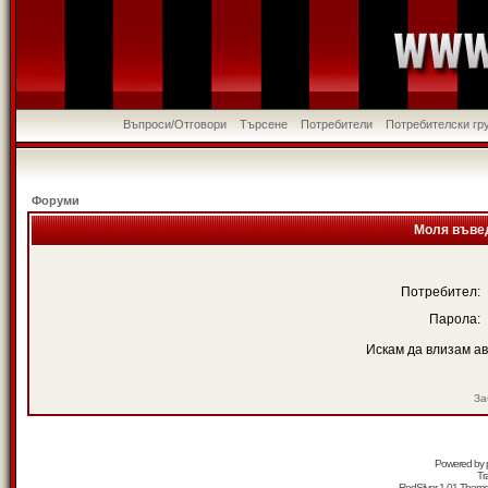
Въпроси/Отговори
Търсене
Потребители
Потребителски гр
Форуми
Моля въвед
Потребител:
Парола:
Искам да влизам а
За
Powered by
Tr
RedSilver 1.01 Them