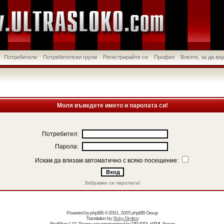
Потребители
Потребителски групи
Регистрирайте се
Профил
Влезте, за да в
Моля въведете името и паролата си!
Потребител:
Парола:
Искам да влизам автоматично с всяко посещение:
Забравих си паролата!
Powered by
phpBB
© 2001, 2005 phpBB Group
Translation by:
Boby Dimitrov
RedSilver 1.01 Theme was programmed by
DEVPPL
HTML Forum