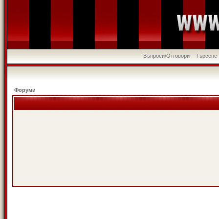
Въпроси/Отговори
Търсене
Форуми