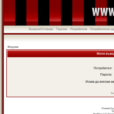
Въпроси/Отговори
Търсене
Потребители
Потребителски гр
Форуми
Моля въвед
Потребител:
Парола:
Искам да влизам а
За
Powered by
Tr
RedSilver 1.01 Them