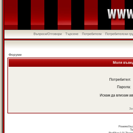
Въпроси/Отговори
Търсене
Потребители
Потребителски гр
Форуми
Моля въвед
Потребител:
Парола:
Искам да влизам а
За
Powered by
Tr
RedSilver 1.01 Them