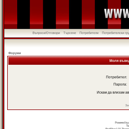
Въпроси/Отговори
Търсене
Потребители
Потребителски гр
Форуми
Моля въвед
Потребител:
Парола:
Искам да влизам а
За
Powered by
Tr
RedSilver 1.01 Them