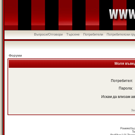
Въпроси/Отговори
Търсене
Потребители
Потребителски гр
Форуми
Моля въвед
Потребител:
Парола:
Искам да влизам а
За
Powered by
Tr
RedSilver 1.01 Them