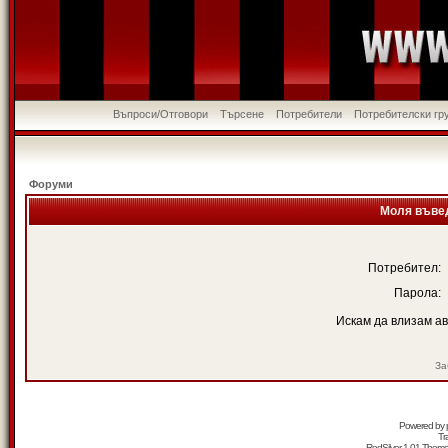
Въпроси/Отговори
Търсене
Потребители
Потребителски гр
Форуми
Моля въвед
Потребител:
Парола:
Искам да влизам а
За
Powered by
Tr
RedSilver 1.01 Them