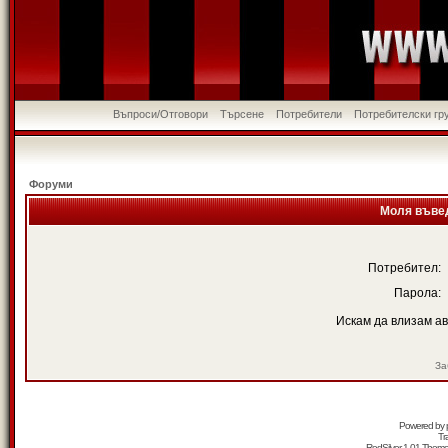
Въпроси/Отговори
Търсене
Потребители
Потребителски гр
Форуми
Моля въвед
Потребител:
Парола:
Искам да влизам а
За
Powered by
Tr
RedSilver 1.01 Them