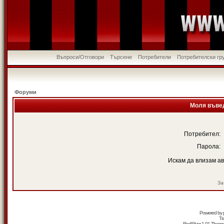
Въпроси/Отговори
Търсене
Потребители
Потребителски гр
Форуми
Моля въвед
Потребител:
Парола:
Искам да влизам а
За
Powered by
Tr
RedSilver 1.01 Them