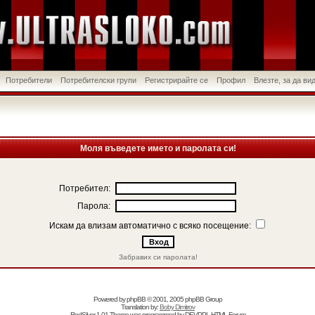
Потребители
Потребителски групи
Регистрирайте се
Профил
Влезте, за да в
Моля въведете името и паролата си!
Потребител:
Парола:
Искам да влизам автоматично с всяко посещение:
Забравих си паролата!
Powered by
phpBB
© 2001, 2005 phpBB Group
Translation by:
Boby Dimitrov
RedSilver 1.01 Theme was programmed by
DEVPPL
HTML Forum