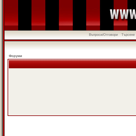
Въпроси/Отговори
Търсене
Форуми