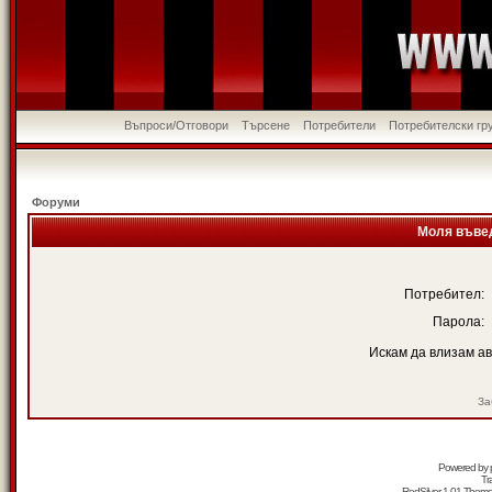
Въпроси/Отговори
Търсене
Потребители
Потребителски гр
Форуми
Моля въвед
Потребител:
Парола:
Искам да влизам а
За
Powered by
Tr
RedSilver 1.01 Them