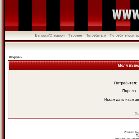
Въпроси/Отговори
Търсене
Потребители
Потребителски гр
Форуми
Моля въвед
Потребител:
Парола:
Искам да влизам а
За
Powered by
Tr
RedSilver 1.01 Them